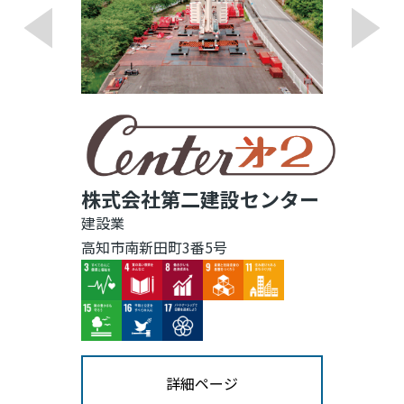
株式会社第二建設センター
建設業
高知市南新田町3番5号
Image
Image
Image
Image
Image
Image
Image
Image
詳細ページ