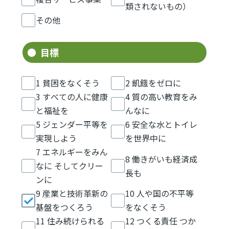
類されないもの）
その他
目標
1 貧困をなくそう
2 飢餓をゼロに
3 すべての人に健康
4 質の高い教育をみ
と福祉を
んなに
5 ジェンダー平等を
6 安全な水とトイレ
実現しよう
を世界中に
7 エネルギーをみん
8 働きがいも経済成
なに そしてクリー
長も
ンに
9 産業と技術革新の
10 人や国の不平等
基盤をつくろう
をなくそう
11 住み続けられる
12 つくる責任 つか