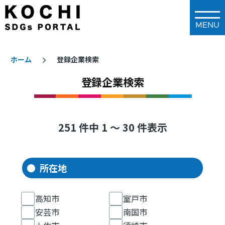
メインコンテンツに移動
ホーム
登録企業検索
登録企業検索
パ
ン
く
ず
251 件中 1 ～ 30 件表示
所在地
高知市
室戸市
安芸市
南国市