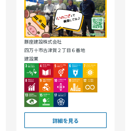
豚座建設株式会社
四万十市古津賀２丁目６番地
建設業
Image
Image
Image
Image
Image
Image
Image
Image
Image
Image
Image
Image
Image
詳細を見る