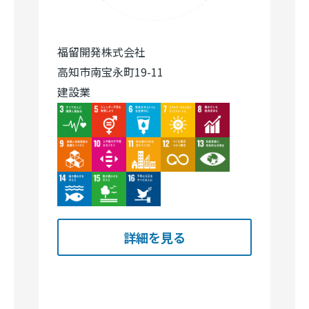
高知市南宝永町19-11
建設業
Image
Image
Image
Image
Image
Image
Image
Image
Image
Image
Image
Image
Image
詳細を見る