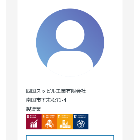
四国スッピル工業有限会社
南国市下末松71-4
製造業
Image
Image
Image
Image
詳細を見る