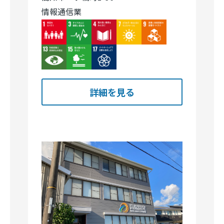
Image
Image
Image
詳細を見る
高陽開発株式会社
高知市布師田1896番地6