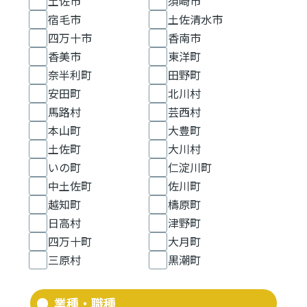
土佐市
須崎市
宿毛市
土佐清水市
四万十市
香南市
香美市
東洋町
奈半利町
田野町
安田町
北川村
馬路村
芸西村
本山町
大豊町
土佐町
大川村
いの町
仁淀川町
中土佐町
佐川町
越知町
檮原町
日高村
津野町
四万十町
大月町
三原村
黒潮町
業種・職種