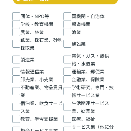
団体・NPO等
国機関・自治体
学校・教育機関
報道機関
農業、林業
漁業
鉱業、採石業、砂利
建設業
採取業
電気・ガス・熱供
製造業
給・水道業
情報通信業
運輸業、郵便業
卸売業、小売業
金融業、保険業
不動産業、物品賃貸
学術研究、専門・技
業
術サービス業
宿泊業、飲食サービ
生活関連サービス
ス業
業、娯楽業
教育、学習支援業
医療、福祉
サービス業（他に分
複合サービス事業