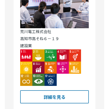
荒川電工株式会社
高知市高そね６－１９
建設業
Image
Image
Image
Image
Image
Image
Image
Image
Image
Image
Image
Image
Image
詳細を見る