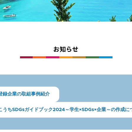
お知らせ
登録企業の取組事例紹介
こうちSDGsガイドブック2024
～学生×SDGs×企業～の作成に