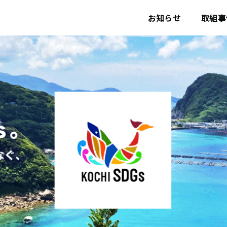
ユ
ー
お知らせ
取組事
ザ
ー
ア
カ
ウ
ン
ト
メ
ニ
ュ
ー