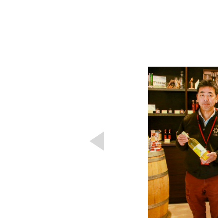
ライ
s。地
み。