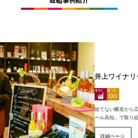
井上ワイナリ
Image
Image
捨てない醸造から
ール高知」で取り組
詳細ページ