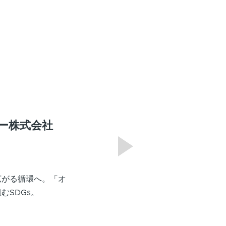
ー株式会社
広がる循環へ。「オ
むSDGs。