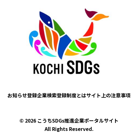
Image
フッター
お知らせ
登録企業検索
登録制度とは
サイト上の注意事項
© 2026 こうちSDGs推進企業ポータルサイト
All Rights Reserved.