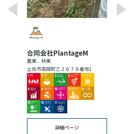
ート
不動産業、物品賃貸業
高知市北川添2-25
Image
Image
詳細ページ