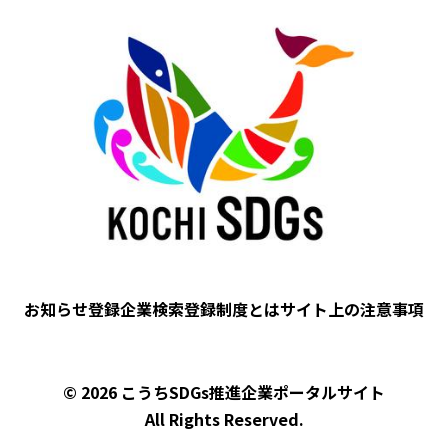
Image
フッター
お知らせ
登録企業検索
登録制度とは
サイト上の注意事項
© 2026 こうちSDGs推進企業ポータルサイト
All Rights Reserved.