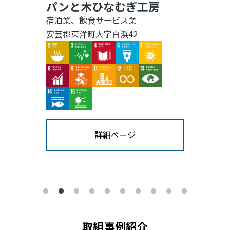
パンと木ひなむぎ工房
宿泊業、飲食サービス業
安芸郡東洋町大字白浜42
Image
Image
Image
Image
Image
Image
Image
Image
Image
Image
Image
Image
詳細ページ
取組事例紹介