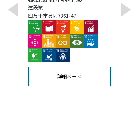
建設業
四万十市具同7361-47
Image
Image
Image
Image
Image
Image
Image
Image
Image
Image
Image
Image
Image
詳細ページ