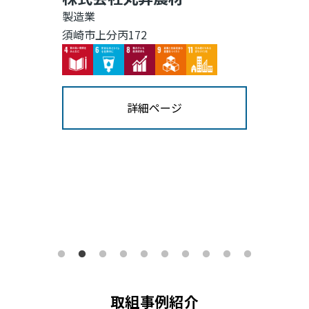
製造業
須崎市上分丙172
Image
Image
Image
Image
Image
詳細ページ
取組事例紹介