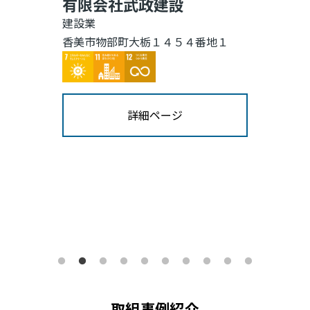
有限会社武政建設
建設業
香美市物部町大栃１４５４番地１
Image
Image
Image
詳細ページ
取組事例紹介